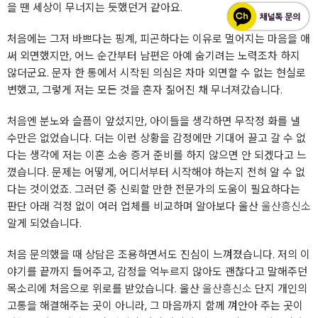
을 땐 세상이 무너지는 듯했던거 같아요.
처음에는 그저 바쁘다는 핑계, 피곤하다는 이유로 멀어지는 마음을 애
써 외면했지만, 어느 순간부터 남편은 아예 숨기려는 노력조차 하지
않더군요. 문자 한 통에서 시작된 의심은 차마 외면할 수 없는 현실로
변했고, 그렇게 저는 모든 것을 혼자 짊어진 채 무너져갔습니다.
처음엔 분노와 슬픔이 앞섰지만, 아이들을 생각하면 무작정 화를 낼
수만은 없었습니다. 더는 이런 상황을 감정에만 기대어 끌고 갈 수 없
다는 생각에 저는 이혼 소송 증거 준비를 하지 않으면 안 되겠다고 느
꼈습니다. 문제는 어떻게, 어디서부터 시작해야 하는지 전혀 알 수 없
다는 것이었죠. 그러던 중 신뢰할 만한 전문가의 도움이 필요하다는
판단 아래 걱정 없이 여러 업체를 비교하며 알아보다 울산
울산흥신소
알게 되었습니다.
처음 문의했을 때 상담은 조용하면서도 진심이 느껴졌습니다. 저의 이
야기를 끝까지 들어주고, 감정을 억누르지 않아도 괜찮다고 말해주던
목소리에 처음으로 위로를 받았습니다. 울산
울산흥신소
단지 개인의
고통을 해결해주는 곳이 아니라, 그 마음까지 함께 껴안아 주는 곳이