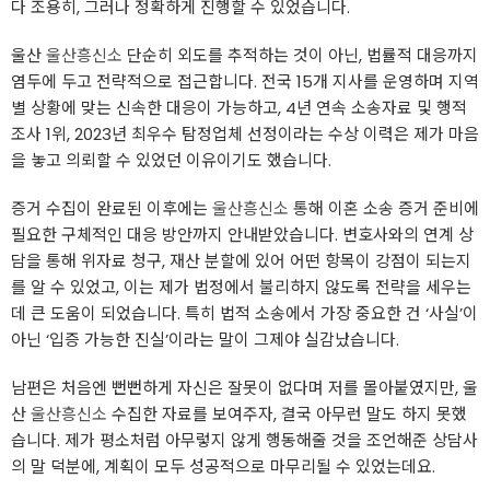
다 조용히, 그러나 정확하게 진행할 수 있었습니다.
울산
울산흥신소
단순히 외도를 추적하는 것이 아닌, 법률적 대응까지
염두에 두고 전략적으로 접근합니다. 전국 15개 지사를 운영하며 지역
별 상황에 맞는 신속한 대응이 가능하고, 4년 연속 소송자료 및 행적
조사 1위, 2023년 최우수 탐정업체 선정이라는 수상 이력은 제가 마음
을 놓고 의뢰할 수 있었던 이유이기도 했습니다.
증거 수집이 완료된 이후에는
울산흥신소
통해 이혼 소송 증거 준비에
필요한 구체적인 대응 방안까지 안내받았습니다. 변호사와의 연계 상
담을 통해 위자료 청구, 재산 분할에 있어 어떤 항목이 강점이 되는지
를 알 수 있었고, 이는 제가 법정에서 불리하지 않도록 전략을 세우는
데 큰 도움이 되었습니다. 특히 법적 소송에서 가장 중요한 건 ‘사실’이
아닌 ‘입증 가능한 진실’이라는 말이 그제야 실감났습니다.
남편은 처음엔 뻔뻔하게 자신은 잘못이 없다며 저를 몰아붙였지만, 울
산
울산흥신소
수집한 자료를 보여주자, 결국 아무런 말도 하지 못했
습니다. 제가 평소처럼 아무렇지 않게 행동해줄 것을 조언해준 상담사
의 말 덕분에, 계획이 모두 성공적으로 마무리될 수 있었는데요.